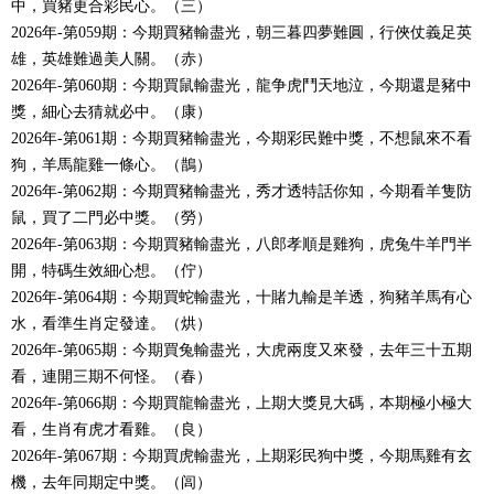
中，買豬更合彩民心。（三）
2026年-第059期：今期買豬輸盡光，朝三暮四夢難圓，行俠仗義足英
雄，英雄難過美人關。（赤）
2026年-第060期：今期買鼠輸盡光，龍争虎鬥天地泣，今期還是豬中
獎，細心去猜就必中。（康）
2026年-第061期：今期買豬輸盡光，今期彩民難中獎，不想鼠來不看
狗，羊馬龍雞一條心。（鵲）
2026年-第062期：今期買豬輸盡光，秀才透特話你知，今期看羊隻防
鼠，買了二門必中獎。（勞）
2026年-第063期：今期買豬輸盡光，八郎孝順是雞狗，虎兔牛羊門半
開，特碼生效細心想。（佇）
2026年-第064期：今期買蛇輸盡光，十賭九輸是羊透，狗豬羊馬有心
水，看準生肖定發達。（烘）
2026年-第065期：今期買兔輸盡光，大虎兩度又來發，去年三十五期
看，連開三期不何怪。（春）
2026年-第066期：今期買龍輸盡光，上期大獎見大碼，本期極小極大
看，生肖有虎才看雞。（良）
2026年-第067期：今期買虎輸盡光，上期彩民狗中獎，今期馬雞有玄
機，去年同期定中獎。（闾）