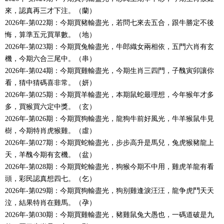
來，認真再三才下注。（蘭）
2026年-第022期：今期買豬輸盡光，若問七來去五合，跟牛勝定不後
悔，算準五元買單數。（地）
2026年-第023期：今期買兔輸盡光，牛郎織女兩相依，五門六肖有玄
機，今期六合三尾中。（串）
2026年-第024期：今期買雞輸盡光，今期生肖三四門，子醜寅卯讓你
看，猜中猜碼喜非常。（妍）
2026年-第025期：今期買羊輸盡光，本期鼠蛇最理想，今年猴年才多
多，買猴買六定中獎。（玄）
2026年-第026期：今期買狗輸盡光，龍狗牛前好風光，牛羊猴鼠牛見
樹，今期特肖虎猴雞。（虛）
2026年-第027期：今期買蛇輸盡光，步步高升是馬兒，兔虎猴豬龍上
天，羊醜今期有玄機。（盆）
2026年-第028期：今期買蛇輸盡光，狗猴今期不中用，雞虎羊龍有看
頭，彩民認真想四七。（乞）
2026年-第029期：今期買狗輸盡光，狗别雞逢淚汪汪，龍争虎鬥天天
泣，結果特肖在雞馬。（孕）
2026年-第030期：今期買雞輸盡光，豬雞鼠兔大愚也，一碼道破是九