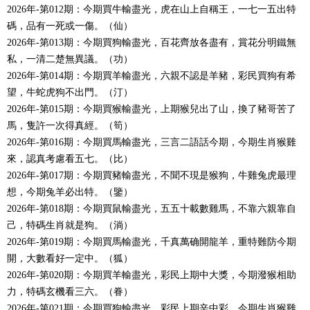
2026年-第012期：今期買牛輸盡光，虎在山上自稱王，一七一五出特
碼，品有一死或一傷。（仙）
2026年-第013期：今期買狗輸盡光，百花齊放各盡有，賞花分明鐵無
私，一清二楚無異議。（功）
2026年-第014期：今期買羊輸盡光，六親不認是羊豬，彩民買狗有希
望，牛蛇虎狗不出門。（汀）
2026年-第015期：今期買猴輸盡光，上期猴兒出了山，換了豬哥苦了
馬，隻許一次得真經。（筍）
2026年-第016期：今期買馬輸盡光，三言二語話今期，今期生肖猴雞
來，認真考慮看五七。（比）
2026年-第017期：今期買豬輸盡光，不聞不現是猴狗，牛雞兔虎最理
想，今期兔羊必出特。（鑒）
2026年-第018期：今期買鼠輸盡光，五五十載數雞馬，不靠六親靠自
己，特碼生肖就是狗。（淌）
2026年-第019期：今期買馬輸盡光，千真萬确開龍羊，重特難防今期
開，大數看好一定中。（狐）
2026年-第020期：今期買羊輸盡光，彩民上期中大獎，今期潑猴相助
力，特碼玄機看三六。（眷）
2026年-第021期：今期買狗輸盡光，彩民上期辛中彩，今期生肖猴雞