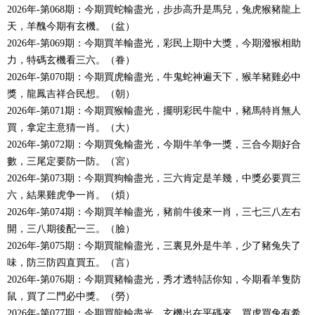
2026年-第068期：今期買蛇輸盡光，步步高升是馬兒，兔虎猴豬龍上
天，羊醜今期有玄機。（盆）
2026年-第069期：今期買羊輸盡光，彩民上期中大獎，今期潑猴相助
力，特碼玄機看三六。（眷）
2026年-第070期：今期買虎輸盡光，牛鬼蛇神遍天下，猴羊豬雞必中
獎，龍鳳吉祥合民想。（朝）
2026年-第071期：今期買猴輸盡光，擺明彩民牛龍中，豬馬特肖無人
買，拿定主意猜一肖。（大）
2026年-第072期：今期買兔輸盡光，今期牛羊争一獎，三合今期好合
數，三尾定要防一防。（宮）
2026年-第073期：今期買狗輸盡光，三六肯定是羊幾，中獎必要買三
六，結果雞虎争一肖。（煩）
2026年-第074期：今期買羊輸盡光，豬前牛後來一肖，三七三八左右
開，三八期後配一三。（臉）
2026年-第075期：今期買龍輸盡光，三裏見外是牛羊，少了豬兔失了
味，防三防四直買五。（言）
2026年-第076期：今期買豬輸盡光，秀才透特話你知，今期看羊隻防
鼠，買了二門必中獎。（勞）
2026年-第077期：今期買龍輸盡光，玄機出在平碼來，買虎買兔有希