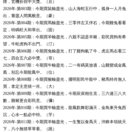
煙，玄機祈你中大獎。（亘）
2026年-第003期：今期買鼠輸盡光，山人海蛇五行中，孤身一人月兔
出，嘗盡人間萬般意。（豪）
2026年-第004期：今期買馬輸盡光，三零伴左又伴右，今期雞兔看看
定，特碼旺大和單出。（固）
2026年-第005期：今期買羊輸盡光，六親不認是羊豬，彩民買狗有希
望，牛蛇虎狗不出門。（汀）
2026年-第006期：今期買兔輸盡光，打了雞狗氣了牛，虎左馬右看三
七，四合五六必中獎。（哥）
2026年-第007期：今期買牛輸盡光，二一有碼莫放過，山雞變成金鳳
凰，别忘今期龍鳳中。（位）
2026年-第008期：今期買猴輸盡光，擺明彩民牛龍中，豬馬特肖無人
買，拿定主意猜一肖。（大）
2026年-第009期：今期買羊輸盡光，今期辰寅相生克，三六連三八大
數，雞豬更合彩民意。（彌）
2026年-第010期：今期買牛輸盡光，龍鳳歡舞彩滿天，金鳥東升兔西
沉，心水一點必中特。（芋）
2026年-第011期：今期買羊輸盡光，一生隻以食爲天，沖鋒本領統天
下，六小無猜單單看。（跳）