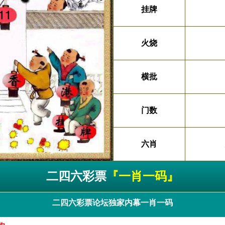
挂牌
火烧
横批
门数
六肖
二四六彩票
『一肖一码』
二四六彩票论坛独家内幕一肖一码