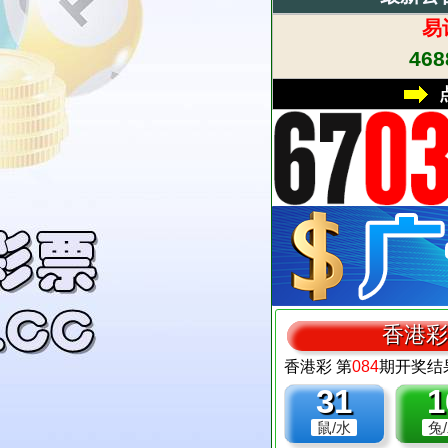
易
468