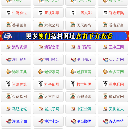
镇坛之宝
香港九龙
六合宝典
香港华人
生财有道
亚视彩票
二四六彩
香港开奖
香港创富
六叔公网
天天好彩
香港彩富
澳彩资源
澳彩之家
澳门彩客
王中王网
澳门资料
澳门彩经
澳门葡京
状元红网
港澳宝典
老管家网
老顽童网
金多宝网
诸葛神算
刘半仙网
救世祖网
掌中彩网
金虎堂网
大三巴网
百彩通网
横财富网
马经论坛
老夫子网
中彩堂网
天机老人
澳藏宝阁
澳洪七公
澳百顺网
奇人中特