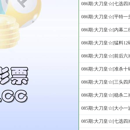
086期:大刀皇☆[七选四肖
086期:大刀皇☆[平特一头
086期:大刀皇☆[内幕二行
086期:大刀皇☆[猛料12
086期:大刀皇☆[前后六肖
086期:大刀皇☆[准杀十码
086期:大刀皇☆[三头四尾
086期:大刀皇☆[稳杀二肖
085期:大刀皇☆[大小一波
085期:大刀皇☆[七选四肖