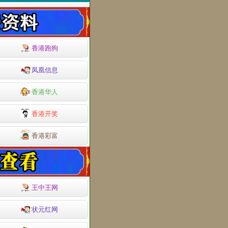
香港跑狗
凤凰信息
香港华人
香港开奖
香港彩富
王中王网
状元红网