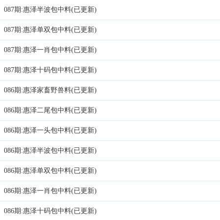
087期:惠泽半波包中料(已更新)
087期:惠泽单双包中料(已更新)
087期:惠泽一肖包中料(已更新)
087期:惠泽十码包中料(已更新)
086期:惠泽家畜野兽料(已更新)
086期:惠泽二尾包中料(已更新)
086期:惠泽一头包中料(已更新)
086期:惠泽半波包中料(已更新)
086期:惠泽单双包中料(已更新)
086期:惠泽一肖包中料(已更新)
086期:惠泽十码包中料(已更新)