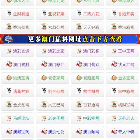
镇坛之宝
香港九龙
六合宝典
香港华人
生财有道
亚视彩票
二四六彩
香港开奖
香港创富
六叔公网
天天好彩
香港彩富
澳彩资源
澳彩之家
澳门彩客
王中王网
澳门资料
澳门彩经
澳门葡京
状元红网
港澳宝典
老管家网
老顽童网
金多宝网
诸葛神算
刘半仙网
救世祖网
掌中彩网
金虎堂网
大三巴网
百彩通网
横财富网
马经论坛
老夫子网
中彩堂网
天机老人
澳藏宝阁
澳洪七公
澳百顺网
奇人中特