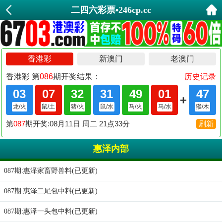
二四六彩票•246cp.cc
惠泽内部
087期:惠泽家畜野兽料(已更新)
087期:惠泽二尾包中料(已更新)
087期:惠泽一头包中料(已更新)