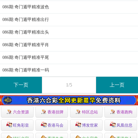
086期:奇门遁甲精准波色
086期:奇门遁甲精准出行
086期:奇门遁甲精准出头
086期:奇门遁甲精准平肖
086期:奇门遁甲精准平尾
086期:奇门遁甲精准一码
下一页
1/5
上一页
六合资源
香港挂牌
特区总站
香港跑狗
旺角彩皇
香港马会
博发世家
凤凰信息