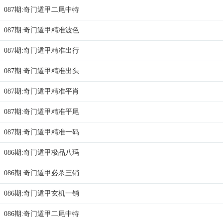
087期:奇门遁甲二尾中特
087期:奇门遁甲精准波色
087期:奇门遁甲精准出行
087期:奇门遁甲精准出头
087期:奇门遁甲精准平肖
087期:奇门遁甲精准平尾
087期:奇门遁甲精准一码
086期:奇门遁甲极品八玛
086期:奇门遁甲必杀三销
086期:奇门遁甲玄机一销
086期:奇门遁甲二尾中特