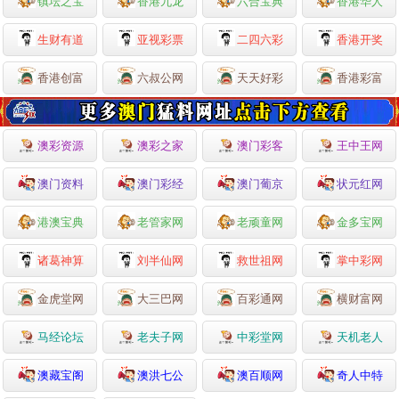
镇坛之宝
香港九龙
六合宝典
香港华人
生财有道
亚视彩票
二四六彩
香港开奖
香港创富
六叔公网
天天好彩
香港彩富
澳彩资源
澳彩之家
澳门彩客
王中王网
澳门资料
澳门彩经
澳门葡京
状元红网
港澳宝典
老管家网
老顽童网
金多宝网
诸葛神算
刘半仙网
救世祖网
掌中彩网
金虎堂网
大三巴网
百彩通网
横财富网
马经论坛
老夫子网
中彩堂网
天机老人
澳藏宝阁
澳洪七公
澳百顺网
奇人中特