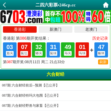
二四六彩票•246cp.cc
六合财经
087期:六合财经前后--预测【已公开】
087期:六合财经特玛大包围【已公开】
087期:六合财经野兽与家畜【已公开】