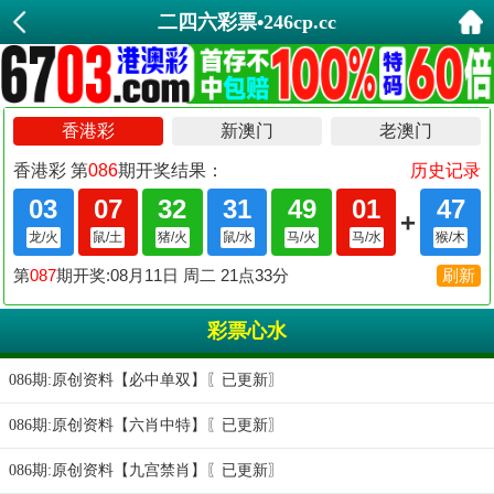
二四六彩票•246cp.cc
彩票心水
086期:原创资料【必中单双】〖已更新〗
086期:原创资料【六肖中特】〖已更新〗
086期:原创资料【九宫禁肖】〖已更新〗