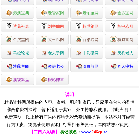
港澳宝典
老管家网
老顽童网
金多宝网
诸葛神算
刘半仙网
救世祖网
掌中彩网
金虎堂网
大三巴网
百彩通网
横财富网
马经论坛
老夫子网
中彩堂网
天机老人
澳藏宝阁
澳洪七公
澳百顺网
奇人中特
澳铁算盘
报彩神童
说明
精品资料网所提供的内容、资料、图片和资讯，只应用在合法的香港
⑥合彩资料探讨，暂不适用于其它，外围博彩和使用。特此声明！
免责声明：以上所有广告内容均为彩票赞助商提供，本站不对其经营
行为负责。浏览或使用者须自行承担有关责任，本网站恕不负责。
【二四六彩票】
易记域名
：
www.
246cp
.cc