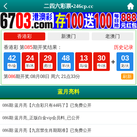
二四六彩票•246cp.cc
蓝月亮料
086期:蓝月亮【六合彩只有44码了】已免费公开
086期:蓝月亮_正版白金vip会员料_已公开
086期:蓝月亮【九宫禁生肖期期准】已免费公开