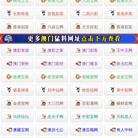
镇坛之宝
香港九龙
六合宝典
香港华人
生财有道
亚视彩票
二四六彩
香港开奖
香港创富
六叔公网
天天好彩
香港彩富
澳彩资源
澳彩之家
澳门彩客
王中王网
澳门资料
澳门彩经
澳门葡京
状元红网
港澳宝典
老管家网
老顽童网
金多宝网
诸葛神算
刘半仙网
救世祖网
掌中彩网
金虎堂网
大三巴网
百彩通网
横财富网
马经论坛
老夫子网
中彩堂网
天机老人
澳藏宝阁
澳洪七公
澳百顺网
奇人中特