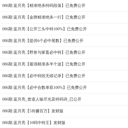
086期:蓝月亮【精准绝杀特码段落】已免费公开
086期:蓝月亮【金牌精准绝杀一行】已免费公开
086期:蓝月亮【公开三头中特100%】已免费公开
086期:蓝月亮【提供6个必中尾数】已免费公开
086期:蓝月亮【野兽与家畜必中特】已免费公开
086期:蓝月亮【最强精准杀半个波】已免费公开
086期:蓝月亮【必中特段无错记录】已免费公开
086期:蓝月亮【必中合数单双100%】已免费公开
086期:蓝月亮_曾道人输尽光及特码诗_已公开
086期:蓝月亮【5肖赚百万】发财版
086期:蓝月亮【10码中特王】发财版