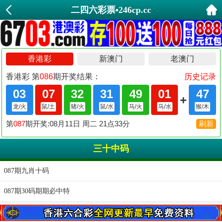
二四六彩票•246cp.cc
三十中码
087期九肖十码
087期30码期期必中特