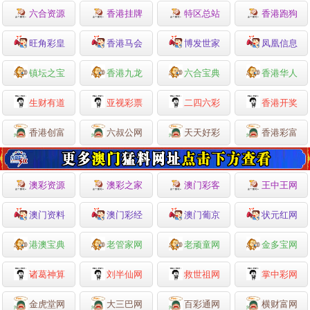
六合资源
香港挂牌
特区总站
香港跑狗
旺角彩皇
香港马会
博发世家
凤凰信息
镇坛之宝
香港九龙
六合宝典
香港华人
生财有道
亚视彩票
二四六彩
香港开奖
香港创富
六叔公网
天天好彩
香港彩富
澳彩资源
澳彩之家
澳门彩客
王中王网
澳门资料
澳门彩经
澳门葡京
状元红网
港澳宝典
老管家网
老顽童网
金多宝网
诸葛神算
刘半仙网
救世祖网
掌中彩网
金虎堂网
大三巴网
百彩通网
横财富网