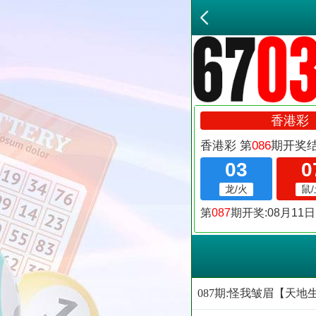
087期:怪我皱眉【天