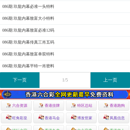
086期:玖龍内幕必准一头特料
086期:玖龍内幕致富大小特料
086期:玖龍内幕致富必准12码
086期:玖龍内幕传真三肖五码
086期:玖龍内幕致富单双特料
086期:玖龍内幕平特一肖密料
下一页
1/5
上一页
六合资源
香港挂牌
特区总站
香港跑狗
旺角彩皇
香港马会
博发世家
凤凰信息