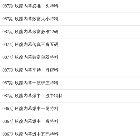
087期:玖龍内幕必准一头特料
087期:玖龍内幕致富大小特料
087期:玖龍内幕致富必准12码
087期:玖龍内幕传真三肖五码
087期:玖龍内幕致富单双特料
087期:玖龍内幕平特一肖密料
087期:玖龍内幕一波铲庄特料
087期:玖龍内幕爆中半波中特料
086期:玖龍内幕爆中一尾特料
086期:玖龍内幕爆中一肖特料
086期:玖龍内幕爆中五码特料