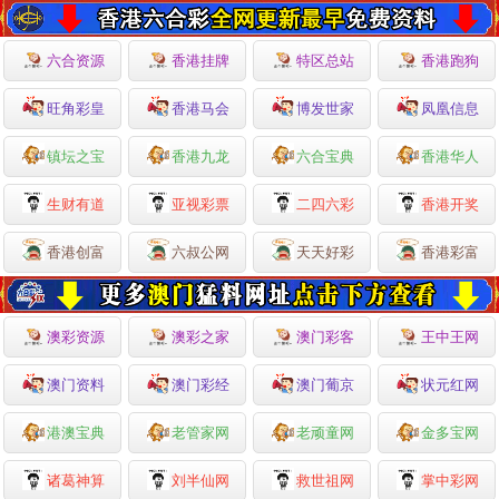
六合资源
香港挂牌
特区总站
香港跑狗
旺角彩皇
香港马会
博发世家
凤凰信息
镇坛之宝
香港九龙
六合宝典
香港华人
生财有道
亚视彩票
二四六彩
香港开奖
香港创富
六叔公网
天天好彩
香港彩富
澳彩资源
澳彩之家
澳门彩客
王中王网
澳门资料
澳门彩经
澳门葡京
状元红网
港澳宝典
老管家网
老顽童网
金多宝网
诸葛神算
刘半仙网
救世祖网
掌中彩网