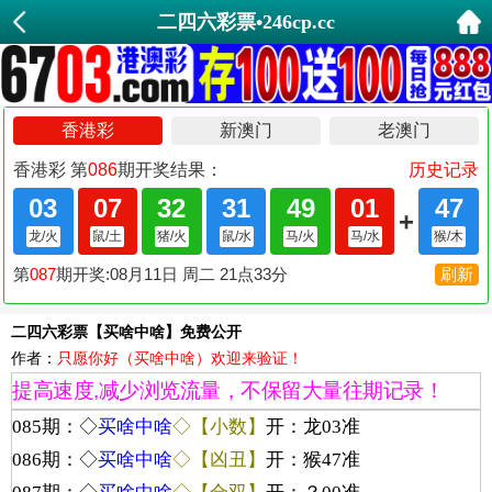
二四六彩票•246cp.cc
二四六彩票【买啥中啥】免费公开
作者：
只愿你好（买啥中啥）欢迎来验证！
提高速度,减少浏览流量，不保留大量往期记录！
085期：◇
买啥中啥
◇【小数】
开：龙03准
086期：◇
买啥中啥
◇【凶丑】
开：猴47准