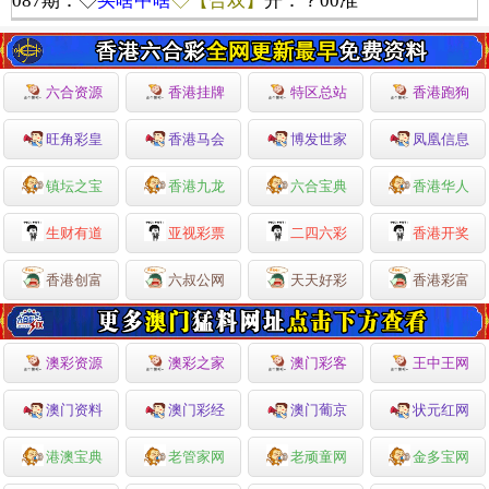
087期：◇
买啥中啥
◇【合双】
开：？00准
六合资源
香港挂牌
特区总站
香港跑狗
旺角彩皇
香港马会
博发世家
凤凰信息
镇坛之宝
香港九龙
六合宝典
香港华人
生财有道
亚视彩票
二四六彩
香港开奖
香港创富
六叔公网
天天好彩
香港彩富
澳彩资源
澳彩之家
澳门彩客
王中王网
澳门资料
澳门彩经
澳门葡京
状元红网
港澳宝典
老管家网
老顽童网
金多宝网