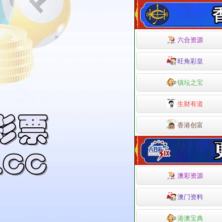
六合资源
旺角彩皇
镇坛之宝
生财有道
香港创富
澳彩资源
澳门资料
港澳宝典