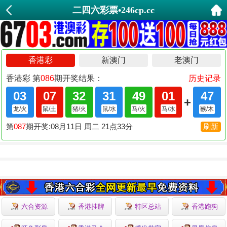
二四六彩票•246cp.cc
六合资源
香港挂牌
特区总站
香港跑狗