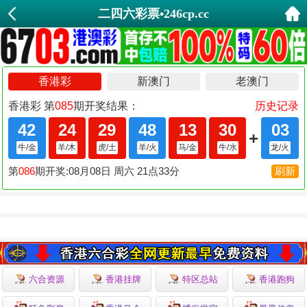
二四六彩票•246cp.cc
六合资源
香港挂牌
特区总站
香港跑狗